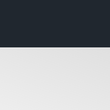
MPH! – “The Early Works
5-year classic)
ew