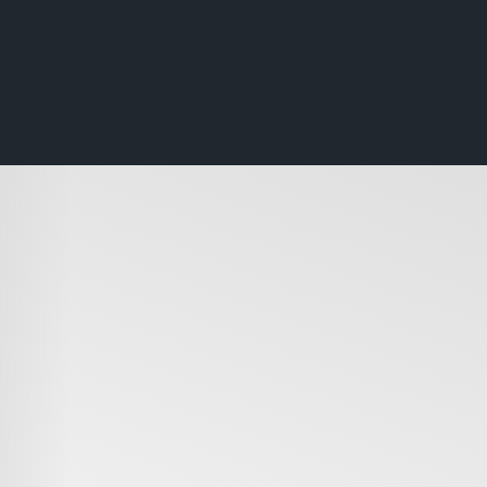
CTIC MONKEYS – “The Ca
ew