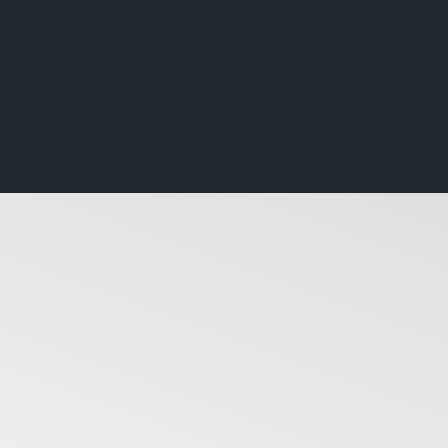
STOPIAN X VISION –
eartless”
ew