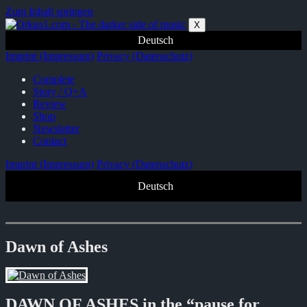
Zum Inhalt springen
X
Deutsch
Imprint (Impressum)
Privacy (Datenschutz)
Complete
Story / Q+A
Review
Shop
Newsletter
Contact
Imprint (Impressum)
Privacy (Datenschutz)
Deutsch
Dawn of Ashes
DAWN OF ASHES in the “pause for