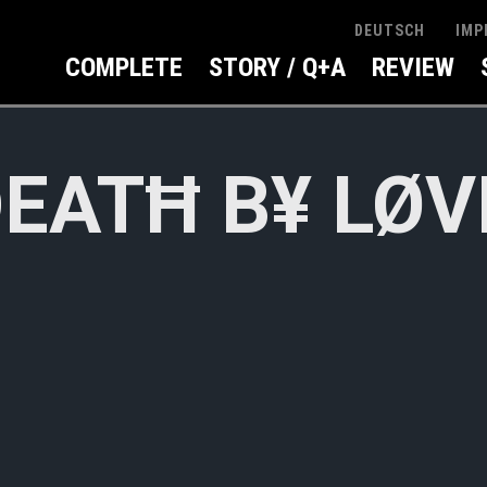
IMP
DEUTSCH
COMPLETE
STORY / Q+A
REVIEW
EATĦ B¥ LØV