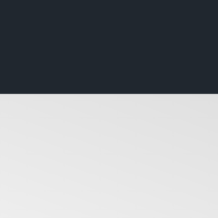
 years ago: DAVID BOWIE 
iamond Dogs” single
lete