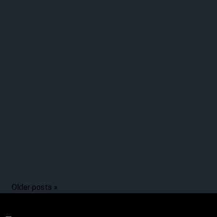
Older posts »
Story / Q+A