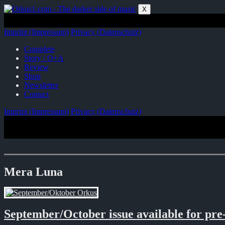
Zum
X
Inhalt
springen
Imprint (Impressum)
Privacy (Datenschutz)
Complete
Story / Q+A
Review
Shop
Newsletter
Contact
Imprint (Impressum)
Privacy (Datenschutz)
Mera Luna
September/October issue available for pre