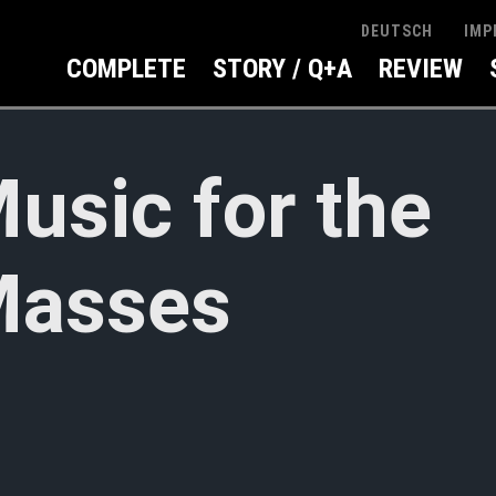
IMP
DEUTSCH
COMPLETE
STORY / Q+A
REVIEW
usic for the
asses