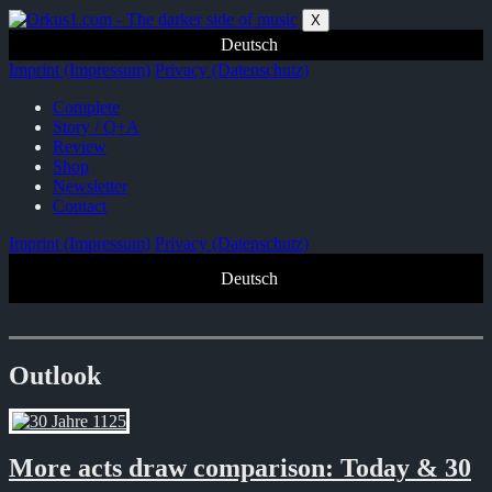
Zum
X
Inhalt
Deutsch
springen
Imprint (Impressum)
Privacy (Datenschutz)
Complete
Story / Q+A
Review
Shop
Newsletter
Contact
Imprint (Impressum)
Privacy (Datenschutz)
Deutsch
Outlook
More acts draw comparison: Today & 30