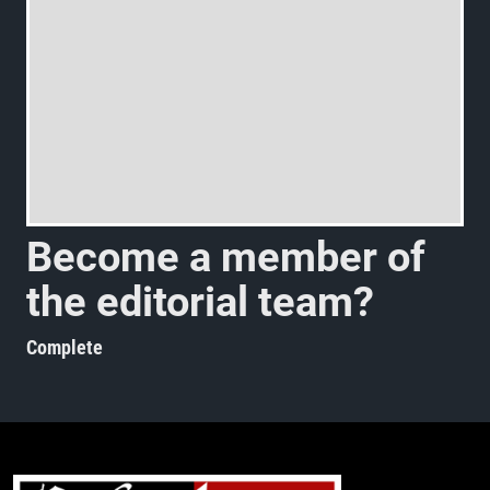
B
e
c
o
m
e
a
m
e
m
b
e
r
o
f
t
h
e
e
d
i
t
o
r
i
a
l
t
e
a
m
?
Complete