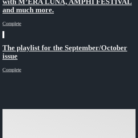
with M’ERA LUNA, AMPHI FESTIVAL
and much more.
Complete
The playlist for the September/October
issue
Complete