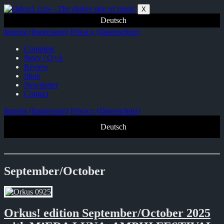
Zum
X
Inhalt
Deutsch
springen
Imprint (Impressum)
Privacy (Datenschutz)
Complete
Story / Q+A
Review
Shop
Newsletter
Contact
Imprint (Impressum)
Privacy (Datenschutz)
Deutsch
September/October
Orkus! edition September/October 2025