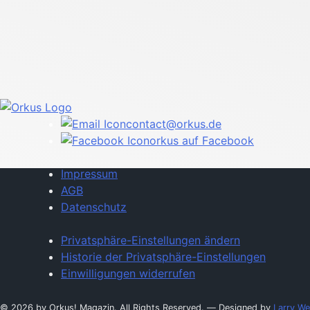
contact@orkus.de
orkus auf Facebook
Impressum
AGB
Datenschutz
Privatsphäre-Einstellungen ändern
Historie der Privatsphäre-Einstellungen
Einwilligungen widerrufen
© 2026 by Orkus! Magazin. All Rights Reserved.
― Designed by
Larry We