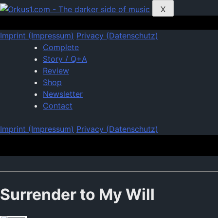
Zum
X
Inhalt
springen
Imprint (Impressum)
Privacy (Datenschutz)
Complete
Story / Q+A
Review
Shop
Newsletter
Contact
Imprint (Impressum)
Privacy (Datenschutz)
Surrender to My Will