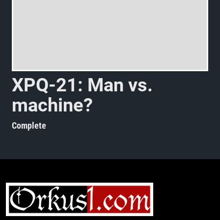
X
P
Q
-
2
1
:
M
a
n
v
s
.
m
a
c
h
i
n
e
?
Complete