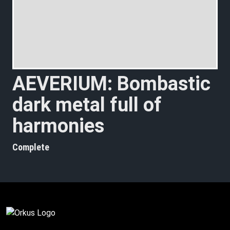
A
E
V
E
R
I
U
M
:
B
o
m
b
a
s
t
i
c
d
a
r
k
m
e
t
a
l
f
u
l
l
o
f
h
a
r
m
o
n
i
e
s
Complete