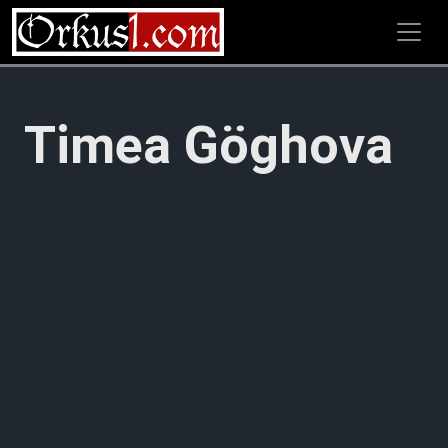
Zum
Inhalt
springen
Timea Göghova