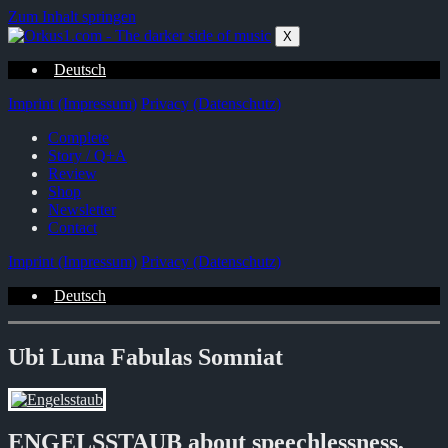
Zum Inhalt springen
X
Deutsch
Imprint (Impressum)
Privacy (Datenschutz)
Complete
Story / Q+A
Review
Shop
Newsletter
Contact
Imprint (Impressum)
Privacy (Datenschutz)
Deutsch
Ubi Luna Fabulas Somniat
ENGELSSTAUB about speechlessness,