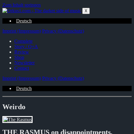
Zum Inhalt springen
X
Deutsch
Imprint (Impressum)
Privacy (Datenschutz)
Complete
Story / Q+A
Review
Shop
Newsletter
Contact
Imprint (Impressum)
Privacy (Datenschutz)
Deutsch
Weirdo
THE RASMUS on disappointments,