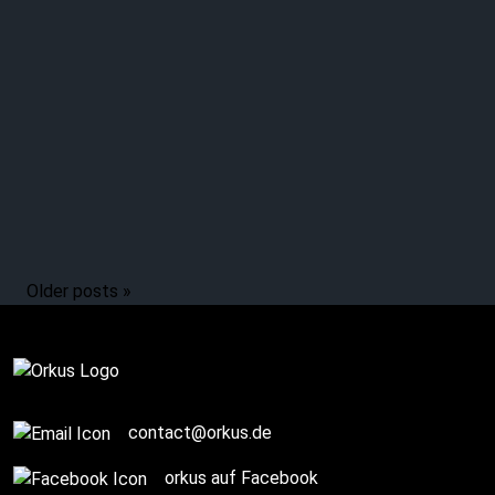
Wolves move with
Joachim WITT and
HEILUNG?
Older posts »
Complete
contact@orkus.de
orkus auf Facebook