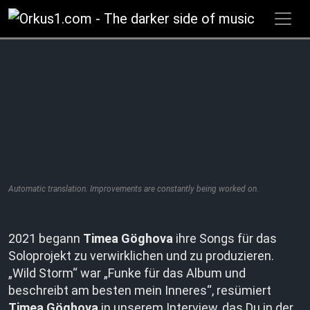
Zum
Inhalt
springen
Automatic translation. Improvements are constantly being worked on.
2021 begann
Timea Göghova
ihre Songs für das
Soloprojekt zu verwirklichen und zu produzieren.
„Wild Storm“ war „Funke für das Album und
beschreibt am besten mein Inneres“, resümiert
Timea Göghova
in unserem Interview, das Du in der