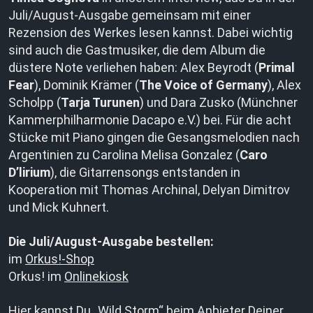
Juli/August-Ausgabe gemeinsam mit einer
Rezension des Werkes lesen kannst. Dabei wichtig
sind auch die Gastmusiker, die dem Album die
düstere Note verliehen haben: Alex Beyrodt (
Primal
Fear
), Dominik Krämer (
The Voice of Germany
), Alex
Scholpp (
Tarja Turunen
) und Dara Zusko (Münchner
Kammerphilharmonie Dacapo e.V.) bei. Für die acht
Stücke mit Piano gingen die Gesangsmelodien nach
Argentinien zu Carolina Melisa Gonzalez (
Caro
D’lirium
), die Gitarrensongs entstanden in
Kooperation mit Thomas Archinal, Delyan Dimitrov
und Mick Kuhnert.
Die Juli/August-Ausgabe bestellen:
im
Orkus!-Shop
Orkus! im
Onlinekiosk
Hier
kannst Du „Wild Storm“ beim Anbieter Deiner