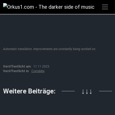
Zum
Inhalt
springen
Automatic translation. Improvements are constantly being worked on.
Veröffentlicht am:
11.11.2023
Veröffentlicht in:
Complete
Weitere Beiträge:
↓↓↓