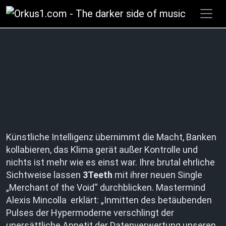
Zum
Inhalt
springen
Künstliche Intelligenz übernimmt die Macht, Banken
kollabieren, das Klima gerät außer Kontrolle und
nichts ist mehr wie es einst war. Ihre brutal ehrliche
Sichtweise lassen
3Teeth
mit ihrer neuen Single
„Merchant of the Void“ durchblicken. Mastermind
Alexis Mincolla erklärt: „Inmitten des betäubenden
Pulses der Hypermoderne verschlingt der
unersättliche Appetit der Datenverwertung unseren