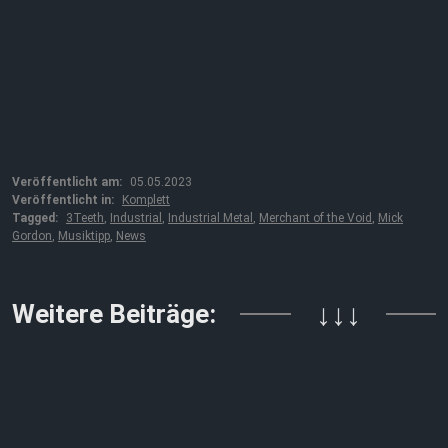
Veröffentlicht am:
05.05.2023
Veröffentlicht in:
Komplett
Tagged:
3Teeth
,
Industrial
,
Industrial Metal
,
Merchant of the Void
,
Mick
Gordon
,
Musiktipp
,
News
Weitere Beiträge:
↓↓↓