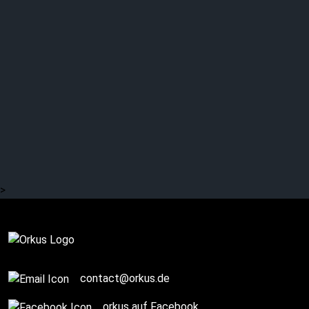
Orkus!-Edition Mai/Juni
2023 mit VNV NATION,
DEPECHE MODE,
BLUTENGEL, BILLY IDOL,
IGGY POP u.v.m.
>
Komplett
contact@orkus.de
orkus auf Facebook