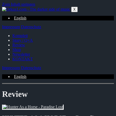
Zum Inhalt springen
X
English
Impressum
Datenschutz
Komplett
Story / Q+A
Review
Shop
Newsletter
KONTAKT
Impressum
Datenschutz
English
Review