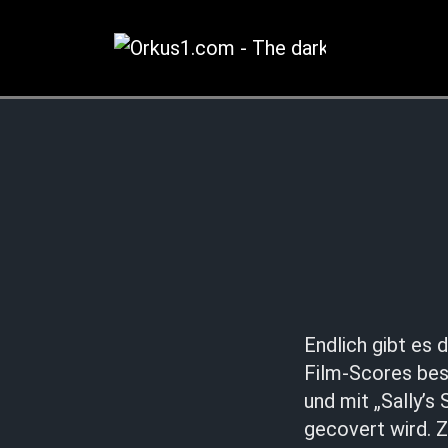
Zum
Inhalt
springen
Endlich gibt es 
Film-Scores best
und mit „Sally’
gecovert wird. Z