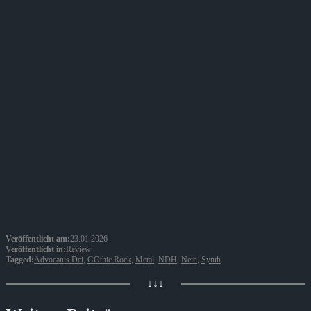
Veröffentlicht am:
23.01.2026
Veröffentlicht in:
Review
Tagged:
Advocatus Dei
,
GOthic Rock
,
Metal
,
NDH
,
Nein
,
Synth
↓↓↓