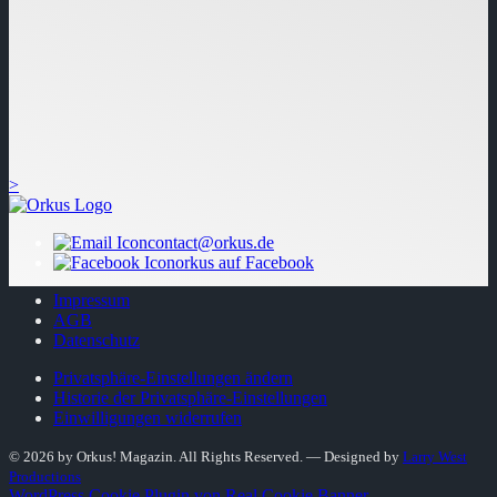
>
contact@orkus.de
orkus auf Facebook
Impressum
AGB
Datenschutz
Privatsphäre-Einstellungen ändern
Historie der Privatsphäre-Einstellungen
Einwilligungen widerrufen
© 2026 by Orkus! Magazin. All Rights Reserved.
― Designed by
Larry West
Productions
WordPress Cookie Plugin von Real Cookie Banner