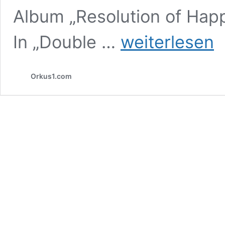
Album „Resolution of Hap
ASTARI
In „Double …
weiterlesen
NITE:
Selbstwert,
eiskalte
Orkus1.com
Engel,
Leichtigkeit
und
eine
Achterbahnfahrt