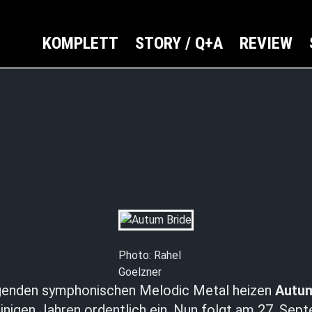
KOMPLETT
STORY / Q+A
REVIEW
Photo: Rahel
Goelzner
egenden symphonischen Melodic Metal heizen
Autum
inigen Jahren ordentlich ein. Nun folgt am 27. Sep