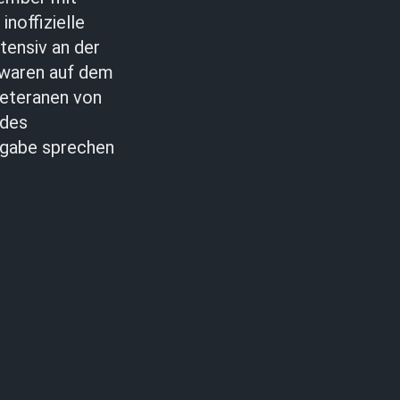
noffizielle
ntensiv an der
d waren auf dem
Veteranen von
 des
sgabe sprechen