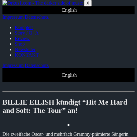
Zum
X
Inhalt
English
springen
Impressum
Datenschutz
Komplett
Story / Q+A
Review
Shop
Newsletter
KONTAKT
Impressum
Datenschutz
English
BILLIE EILISH kündigt “Hit Me Hard
and Soft: The Tour” an!
Die zweifache Oscar- und mehrfach Grammy-prämierte Sängerin