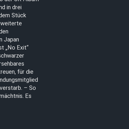
d in drei
 dem Stück
rweiterte
 den
in Japan
st „No Exit“
 schwarzer
ersehbares
euen, für die
ündungsmitglied
verstarb. – So
mächtnis. Es