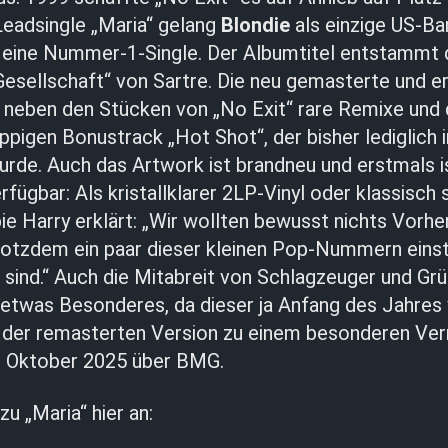
Leadsingle „Maria“ gelang
Blondie
als einzige US-Ban
 eine Nummer-1-Single. Der Albumtitel entstammt
esellschaft“ von Sartre. Die neu gemasterte und e
 neben den Stücken von „No Exit“ rare Remixe und
ppigen Bonustrack „Hot Shot“, der bisher lediglich 
urde. Auch das Artwork ist brandneu und erstmals i
erfügbar: Als kristallklarer 2LP-Vinyl oder klassisch
ie Harry erklärt: „Wir wollten bewusst nichts Vorh
otzdem ein paar dieser kleinen Pop-Nummern einstr
sind.“ Auch die Mitabreit von Schlagzeuger und Gr
 etwas Besonderes, da dieser ja Anfang des Jahres 
in der remasterten Version zu einem besonderen Ver
. Oktober 2025 über BMG.
 zu „Maria“ hier an: