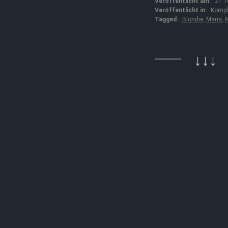
Veröffentlicht am:
21.1
Veröffentlicht in:
Kompl
Tagged:
Blondie
,
Maria
,
N
↓↓↓