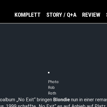
KOMPLETT
STORY / Q+A
REVIEW
Photo:
Rob
Roth
ioalbum „No Exit“ bringen
Blondie
nun in einer rema
us. 1999 schaffte „No Exit“ es auf Anhieb auf Plat