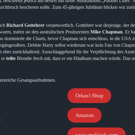
, beschreibt jedoch am besten das dritte Studioalbum „Parallel Lines“
chbruch bescheren sollte. Zum 45-jährigen Jubiläum blicken wir zurüc
sich
Richard Gottehrer
verantwortlich. Gottehrer war derjenige, der 
 waren, trafen sie den australischen Produzenten
Mike Chapman
. Er h
o dominierte die Charts, bevor Chapman sich entschloss, in die USA 
 Vorgängeralben. Debbie Harry selbst wiederum war kein Fan von Chap
eher zurückhaltend. Ausschlaggebend für die Verpflichtung des Austra
d er
teilte
Blondie frech mit, dass er ein Hitalbum machen würde. Das r
ränenreiche Gesangsaufnahmen.
Orkus!-Shop
Amazon
:
www.mykiosk.com