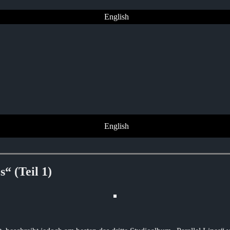
English
English
“ (Teil 1)