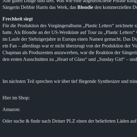
Alle guten Dinge sind drei. Was wie eine abgedroschene Phrase klingt
Sängerin Debbie Harris das Werk, das
Blondie
den kommerziellen Dur
Frechheit siegt
Für die Produktion des Vorgängeralbums „Plastic Letters“ zeichnete 
hatte. Als Blondie an der US-Westküste auf Tour zu „Plastic Letters“
im Laufe der Siebzigerjahre in Europa einen Namen gemacht. Das Du
ein Fan – allerdings war er nicht überzeugt von der Produktion der
Chapman als Produzenten anzuwerben, war die Reaktion der Sängerin 
den ersten Ausschnitten zu „Heart of Glass“ und „Sunday Girl“ – un
Im nächsten Teil sprechen wir über tief fliegende Synthesizer und t
Hier im Shop:
Amazon:
Oder suche & finde nach Deiner PLZ einen der belieferten Läden auf