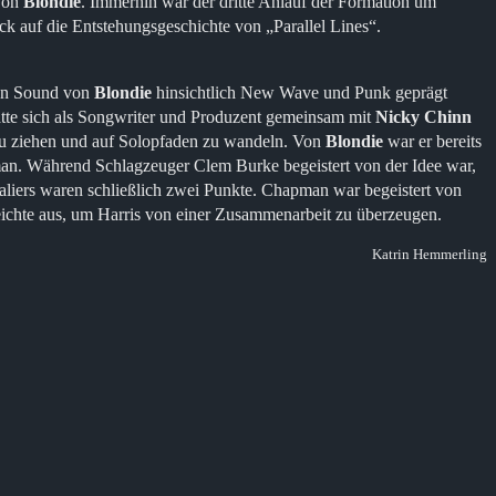
 von
Blondie
. Immerhin war der dritte Anlauf der Formation um
k auf die Entstehungsgeschichte von „Parallel Lines“.
den Sound von
Blondie
hinsichtlich New Wave und Punk geprägt
atte sich als Songwriter und Produzent gemeinsam mit
Nicky Chinn
zu ziehen und auf Solopfaden zu wandeln. Von
Blondie
war er bereits
man. Während Schlagzeuger Clem Burke begeistert von der Idee war,
liers waren schließlich zwei Punkte. Chapman war begeistert von
eichte aus, um Harris von einer Zusammenarbeit zu überzeugen.
Katrin Hemmerling