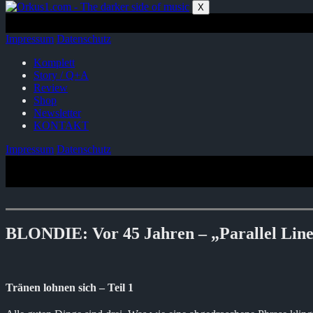
Zum
X
Inhalt
springen
Impressum
Datenschutz
Komplett
Story / Q+A
Review
Shop
Newsletter
KONTAKT
Impressum
Datenschutz
BLONDIE: Vor 45 Jahren – „Parallel Lines
Tränen lohnen sich – Teil 1