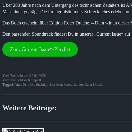
Über 200 Jahre nach dem Untergang des technischen Zeitalters ist
Maschinen geprägt. Die Protagonistin muss Schreckliches erleben und
Das Buch erscheint über Edition Roter Drache. – Dem wir an dieser 
Den passenden Soundtrack findest Du in unserer „Current Issue“ auf 
Zur „Current Issue“-Playlist
Veröffentlicht am:
12.04.2026
Veröffentlicht in:
Komplett
Tagged:
Anne Schröer
,
Buchtipp
,
Der letzte Kreis
,
Edition Roter Drache
Weitere Beiträge: