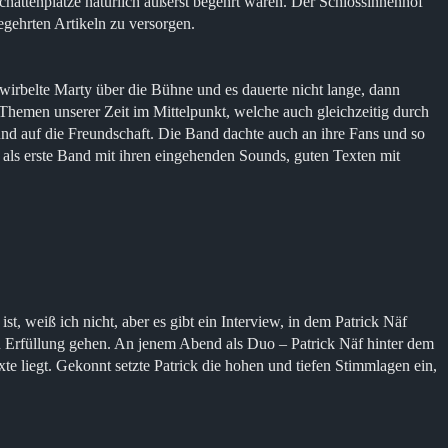
chattenplätze natürlich äußerst begehrt waren. Der Schlossinnenhof
egehrten Artikeln zu versorgen.
wirbelte Marty über die Bühne und es dauerte nicht lange, dann
Themen unserer Zeit im Mittelpunkt, welche auch gleichzeitig durch
 und auf die Freundschaft. Die Band dachte auch an ihre Fans und so
ls erste Band mit ihren eingehenden Sounds, guten Texten mit
st, weiß ich nicht, aber es gibt ein Interview, in dem Patrick Näf
n Erfüllung gehen. An jenem Abend als Duo – Patrick Näf hinter dem
 liegt. Gekonnt setzte Patrick die hohen und tiefen Stimmlagen ein,