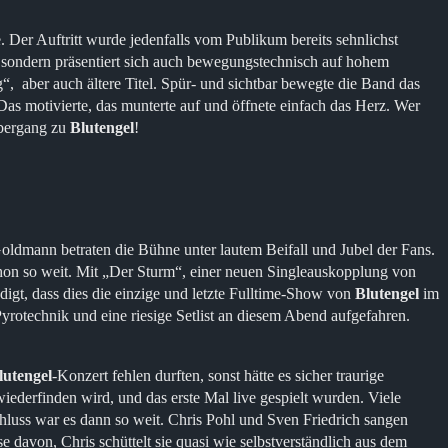
 Der Auftritt wurde jedenfalls vom Publikum bereits sehnlichst
 sondern präsentiert sich auch bewegungstechnisch auf hohem
aber auch ältere Titel. Spür- und sichtbar bewegte die Band das
 Das motivierte, das munterte auf und öffnete einfach das Herz. Wer
Übergang zu
Blutengel
!
Goldmann betraten die Bühne unter lautem Beifall und Jubel der Fans.
chon so weit. Mit „Der Sturm“, einer neuen Singleauskopplung von
igt, dass dies die einzige und letzte Fulltime-Show von
Blutengel
im
otechnik und eine riesige Setlist an diesem Abend aufgefahren.
lutengel
-Konzert fehlen durften, sonst hätte es sicher traurige
derfinden wird, und das erste Mal live gespielt wurden. Viele
hluss war es dann so weit. Chris Pohl und Sven Friedrich sangen
e davon, Chris schüttelt sie quasi wie selbstverständlich aus dem