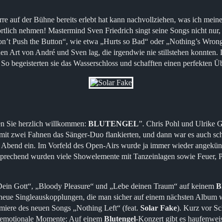
e auf der Bühne bereits erlebt hat kann nachvollziehen, was ich meine.
tlich nehmen! Mastermind Sven Friedrich singt seine Songs nicht nur,
t Push the Button“, wie etwa „Hurts so Bad“ oder „Nothing’s Wrong“, 
hen Art von André und Sven lag, die irgendwie nie stillstehen konnten.
 So begeisterten sie das Wasserschloss und schafften einen perfekten 
ßen Sie herzlich willkommen:
BLUTENGEL
”. Chris Pohl und Ulrike 
ie mit zwei Fahnen das Sänger-Duo flankierten, und dann war es auch s
em Abend ein. Im Vorfeld des Open-Airs wurde ja immer wieder angekünd
rechend wurden viele Showelemente mit Tanzeinlagen sowie Feuer, Pyr
 „Dein Gott“, „Bloody Pleasure“ und „Lebe deinen Traum“ auf keinem
B
neue Singleauskopplungen, die man sicher auf einem nächsten Album wie
miere des neuen Songs „Nothing Left“ (feat.
Solar Fake
). Kurz vor Sc
s emotionale Momente: Auf einem
Blutengel
-Konzert gibt es haufenweis