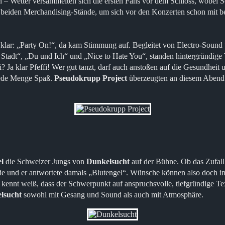
 – Wetter versammelten sich die ersten Fans vor dem Schloss, wobei S
die beiden Merchandising-Stände, um sich vor den Konzerten schon mit b
klar: „Party On!“, da kam Stimmung auf. Begleitet von Electro-Sound 
Stadt“, „Du und Ich“ und „Nice to Hate You“, standen hintergründige 
? Ja klar Pfeffi! Wer gut tanzt, darf auch anstoßen auf die Gesundheit
 jede Menge Spaß.
Pseudokrupp Project
überzeugten an diesem Abend a
l
die Schweizer Jungs von
Dunkelsucht
auf der Bühne. Ob das Zufall i
de und er antwortete damals „Blutengel“. Wünsche können also doch i
nnt weiß, dass der Schwerpunkt auf anspruchsvolle, tiefgründige Texte
lsucht
sowohl mit Gesang und Sound als auch mit Atmosphäre.