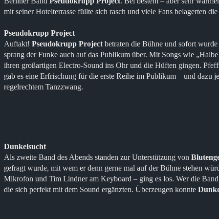
Berliner Band
Pseudokrupp Project
. Bei bestem – aber sehr warmen
mit seiner Hotelterrasse füllte sich rasch und viele Fans belagerten 
Pseudokrupp Project
Auftakt!
Pseudokrupp Project
betraten die Bühne und sofort wurde 
sprang der Funke auch auf das Publikum über. Mit Songs wie „Halbe 
ihren großartigen Electro-Sound ins Ohr und die Hüften gingen. Pfeffi
gab es eine Erfrischung für die erste Reihe im Publikum – und dazu
regelrechtem Tanzzwang.
Dunkelsucht
Als zweite Band des Abends standen zur Unterstützung von
Blutenge
gefragt wurde, mit wem er denn gerne mal auf der Bühne stehen wür
Mikrofon und Tim Lindner am Keyboard – ging es los. Wer die Band ke
die sich perfekt mit dem Sound ergänzten. Überzeugen konnte
Dunke