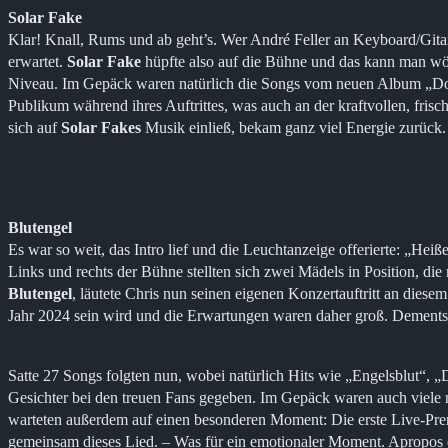
Solar Fake
Klar! Knall, Rums und ab geht’s. Wer André Feller an Keyboard/Gitarr
erwartet.
Solar Fake
hüpfte also auf die Bühne und das kann man wör
Niveau. Im Gepäck waren natürlich die Songs vom neuen Album „Don’
Publikum während ihres Auftrittes, was auch an der kraftvollen, frisc
sich auf
Solar Fakes
Musik einließ, bekam ganz viel Energie zurück.
Blutengel
Es war so weit, das Intro lief und die Leuchtanzeige offerierte: „Hei
Links und rechts der Bühne stellten sich zwei Mädels in Position, d
Blutengel
, läutete Chris nun seinen eigenen Konzertauftritt an dies
Jahr 2024 sein wird und die Erwartungen waren daher groß. Dementsp
Satte 27 Songs folgten nun, wobei natürlich Hits wie „Engelsblut“,
Gesichter bei den treuen Fans gegeben. Im Gepäck waren auch viele 
warteten außerdem auf einen besonderen Moment: Die erste Live-Pre
gemeinsam dieses Lied. – Was für ein emotionaler Moment. Apropo