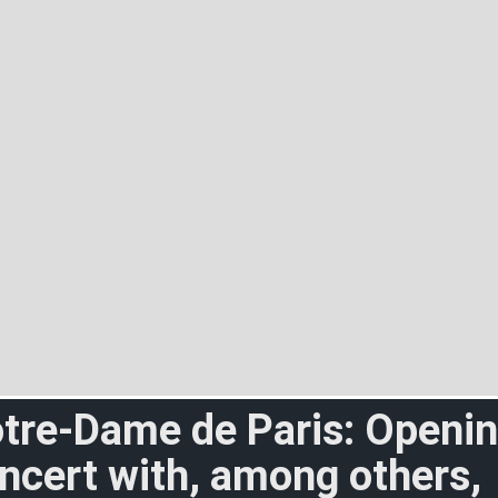
o
t
r
e
-
D
a
m
e
d
e
P
a
r
i
s
:
O
p
e
n
i
n
n
c
e
r
t
w
i
t
h
,
a
m
o
n
g
o
t
h
e
r
s
,