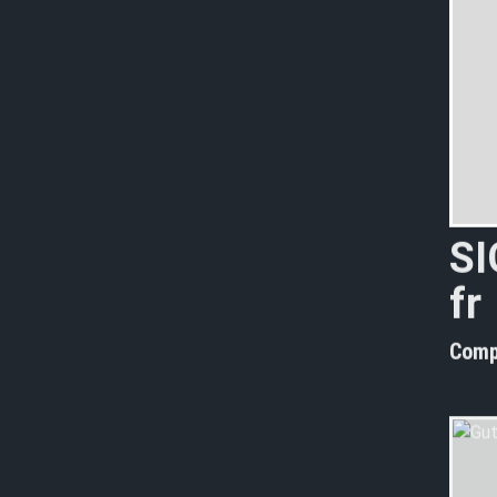
S
I
f
r
Comp