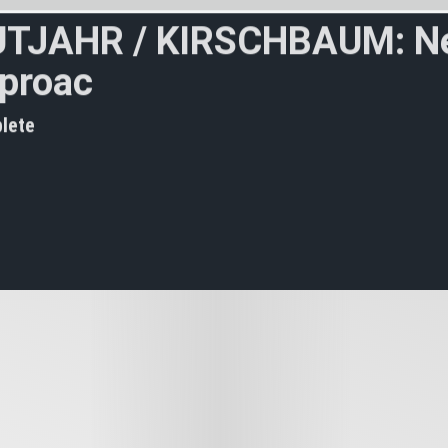
U
T
J
A
H
R
/
K
I
R
S
C
H
B
A
U
M
:
N
p
r
o
a
c
h
t
o
c
l
a
s
s
i
c
a
l
lete