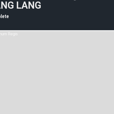
A
N
G
L
A
N
G
lete