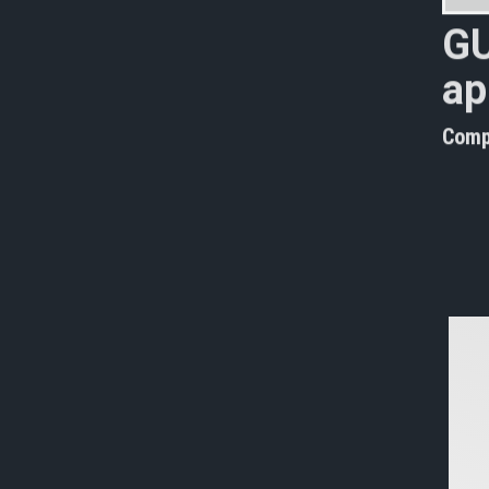
G
a
p
Comp