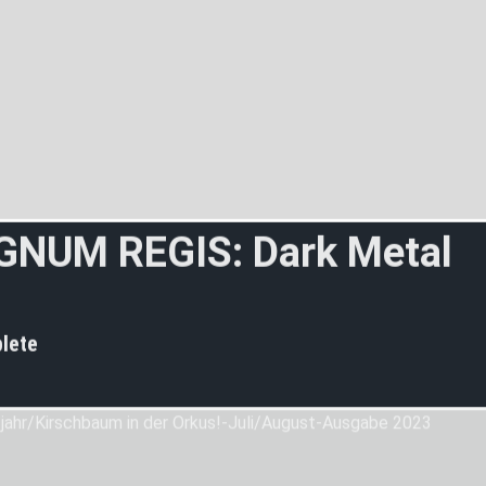
G
N
U
M
R
E
G
I
S
:
D
a
r
k
M
e
t
a
l
o
m
S
l
o
v
e
n
i
lete