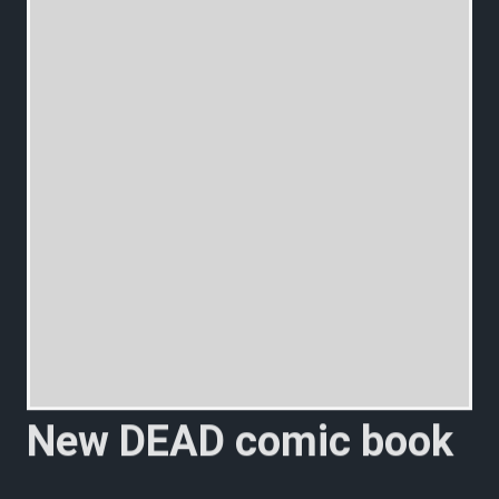
N
e
w
D
E
A
D
c
o
m
i
c
b
o
o
k
a
v