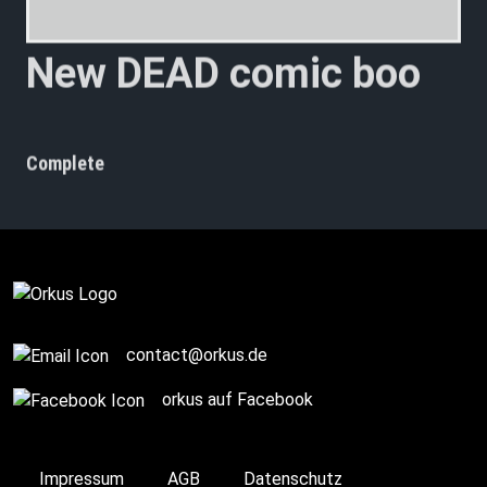
N
e
w
D
E
A
D
c
o
m
i
c
b
o
o
k
a
Complete
contact@orkus.de
orkus auf Facebook
Impressum
AGB
Datenschutz