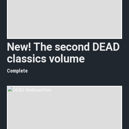
N
e
w
!
T
h
e
s
e
c
o
n
d
D
E
A
D
c
l
a
s
s
i
c
s
v
o
l
u
m
e
Complete