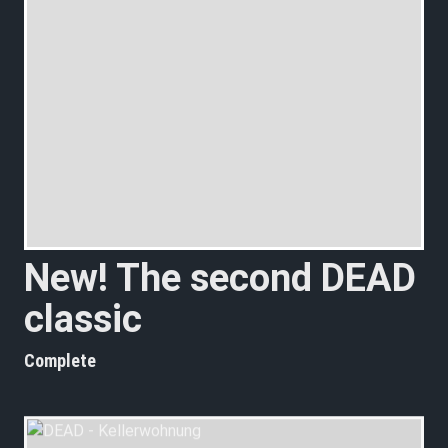
N
e
w
!
T
h
e
s
e
c
o
n
d
D
E
A
D
c
l
a
s
s
i
c
s
Complete