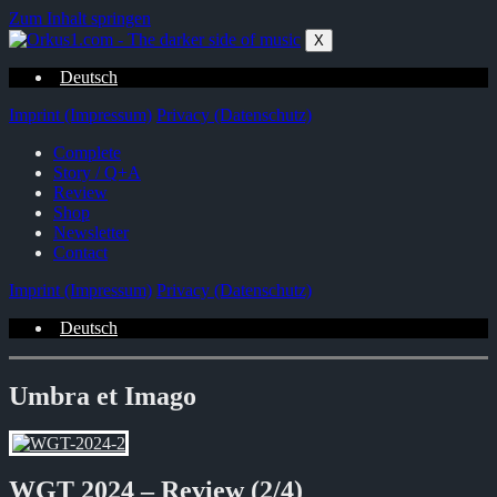
Zum Inhalt springen
X
Deutsch
Imprint (Impressum)
Privacy (Datenschutz)
Complete
Story / Q+A
Review
Shop
Newsletter
Contact
Imprint (Impressum)
Privacy (Datenschutz)
Deutsch
Umbra et Imago
WGT 2024 – Review (2/4)