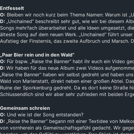
Entfesselt
O:
Bleiben wir noch kurz beim Thema Namen: Warum ist „U
D:
„Unchained“ beschreibt sehr gut, wie wir bei diesem Al
Songs mehrfach überarbeitet und alle Ideen umgesetzt, die
älteste Song auf dem neuen Werk. „Unchained“ führt unser 
Aufstieg der Finsternis, das zweite Aufbruch und Marsch. D
„Paar Bier rein und in den Wald“
O:
Für bspw. „Raise the Banner“ habt ihr euch ein Video ged
D:
Wir haben für das neue Album zwei Videos aufgenommen.
„Raise the Banner“ haben wir selbst gedreht und haben uns 
Wald von Marienstatt, direkt neben einer großen Abtei. D
Ruine der Sporkenburg gedreht. Da es dort keine Straße hi
Schlussendlich sind wir aber sehr zufrieden mit beiden Erge
Gemeinsam schreien
O:
Und wie ist der Song entstanden?
D:
„Raise the Banner“ begann mit einer Textidee von Melkor
von vornherein als Gemeinschaftsgefühl gedacht. Wir gegen