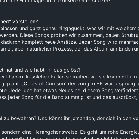
ach eine Hommage an alle unsere Unterstützer!
ned“ vorstellen?
gelassen und ganz genau hingeguckt, was wir mit welchem 
erden. Diese Songs proben wir zusammen, bauen Strukturen
en dadurch komplett neue Ansätze. Jeder Song wird mehrfach
gsamer, aber natürlicher Prozess, der das Album am Ende ru
t hat und wie habt ihr das gelöst?
ioniert haben. In solchen Fällen schreiben wir sie komplet
h geplant. „Cloak of Crimson“ der vorigen EP war ursprüng
hte. Jede Idee hat etwas Neues bei diesem Song verändert 
ass jeder Song für die Band stimmig ist und das ausdrückt, 
al zu bewahren? Und könnt ihr jemanden, der sich in den ve
und, sondern eine Herangehensweise. Es geht um rohe Energi
sten selbst live erleben und sich selbst ein Bild davon mac