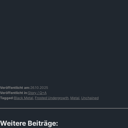
Veröffentlicht am:
26.10.2025
Veröffentlicht in:
Story / Q+A
Tagged:
Black Metal
,
Frosted Undergrowth
,
Metal
,
Unchained
Weitere Beiträge: