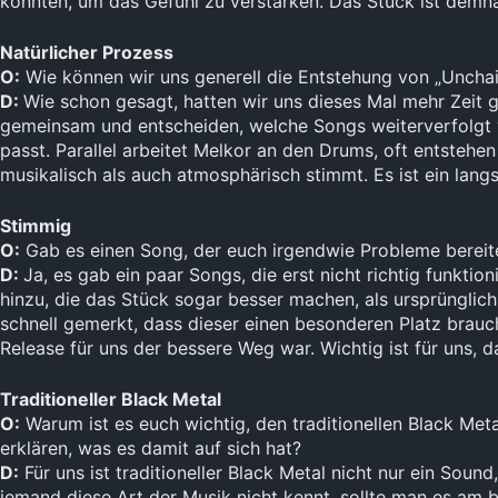
konnten, um das Gefühl zu verstärken. Das Stück ist demn
Natürlicher Prozess
O:
Wie können wir uns generell die Entstehung von „Unchai
D:
Wie schon gesagt, hatten wir uns dieses Mal mehr Zeit 
gemeinsam und entscheiden, welche Songs weiterverfolgt w
passt. Parallel arbeitet Melkor an den Drums, oft entsteh
musikalisch als auch atmosphärisch stimmt. Es ist ein lan
Stimmig
O:
Gab es einen Song, der euch irgendwie Probleme bereite
D:
Ja, es gab ein paar Songs, die erst nicht richtig funkt
hinzu, die das Stück sogar besser machen, als ursprünglic
schnell gemerkt, dass dieser einen besonderen Platz brauc
Release für uns der bessere Weg war. Wichtig ist für uns, d
Traditioneller Black Metal
O:
Warum ist es euch wichtig, den traditionellen Black Met
erklären, was es damit auf sich hat?
D:
Für uns ist traditioneller Black Metal nicht nur ein So
jemand diese Art der Musik nicht kennt, sollte man es am be