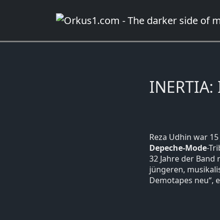
Zum
Inhalt
springen
INERTIA: 
Reza Udhin war 15 
Depeche-Mode
-Tr
32 Jahre der Band 
jüngeren, musikali
Demotapes neu“, er