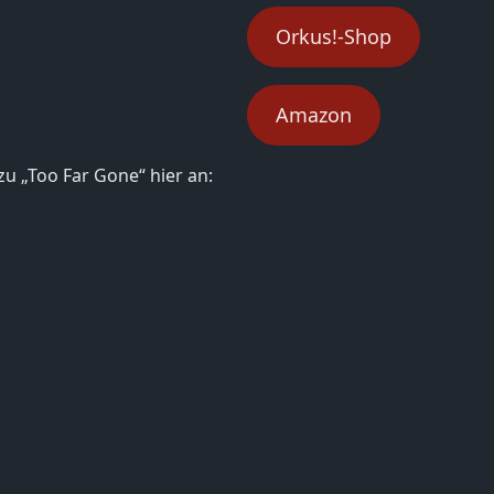
Orkus!-Shop
Amazon
zu „Too Far Gone“ hier an: