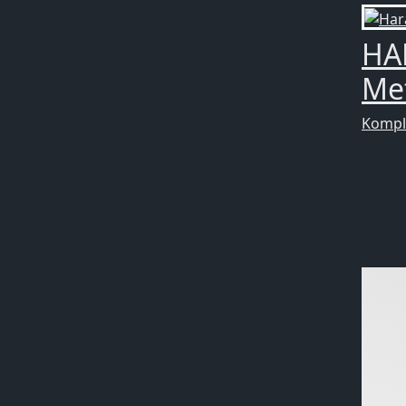
HA
Met
Kompl