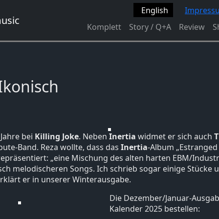
English
Impress
Komplett
Story / Q+A
Review
S
Ikonisch
Jahre bei
Killing Joke
. Neben
Inertia
widmet er sich auch
T
ibute-Band. Reza wollte, dass das
Inertia
-Album „Estranged 
repräsentiert: „eine Mischung des alten harten EBM/Industri
sch melodischeren Songs. Ich schrieb sogar einige Stücke 
klärt er in unserer Winterausgabe.
Die Dezember/Januar-Ausgabe
Kalender 2025 bestellen: