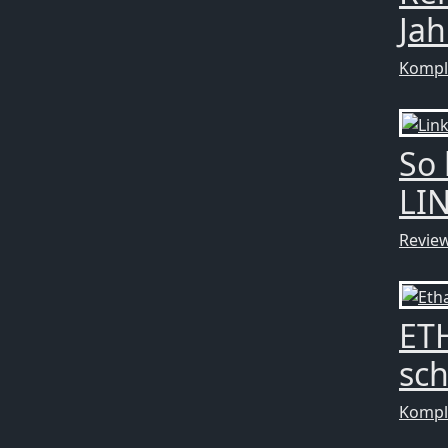
Jah
Kompl
So 
LI
Revie
ETH
sc
Kompl