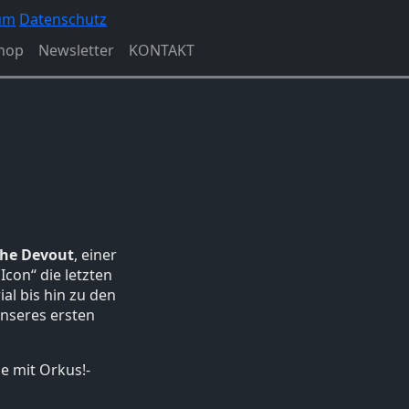
um
Datenschutz
hop
Newsletter
KONTAKT
he Devout
, einer
Icon“ die letzten
al bis hin zu den
unseres ersten
 mit Orkus!-