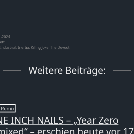
1.2024
ett
,
Industrial
,
Inertia
,
Killing Joke
,
The Devout
Weitere Beiträge:
E INCH NAILS – „Year Zero
ixed“ – erschien heute vor 17