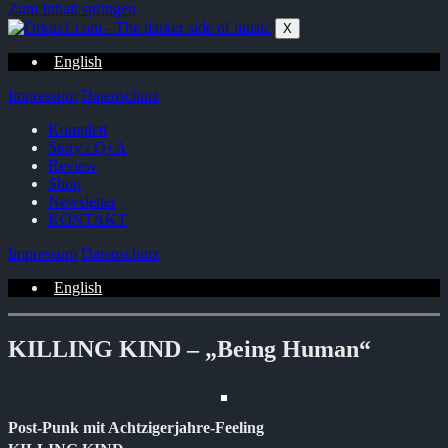
Zum Inhalt springen
X
English
Impressum
Datenschutz
Komplett
Story / Q+A
Review
Shop
Newsletter
KONTAKT
Impressum
Datenschutz
English
KILLING KIND – „Being Human“
Post-Punk mit Achtzigerjahre-Feeling