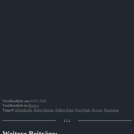
Veröffentlicht am:
04.01.2026
Veröffentlicht in:
Review
Tagged:
Albumkritik
,
Being Human
,
Killing Kind
,
Post-Punk
,
Review
,
Rezension
↓↓↓
Weitere Beiträge: