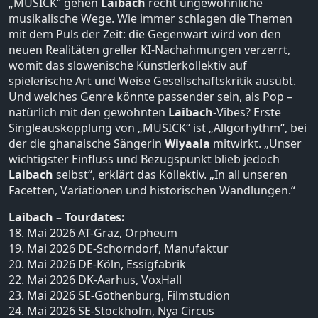
„MUSICK“ gehen
Laibach
recht ungewöhnliche
musikalische Wege. Wie immer schlagen die Themen
mit dem Puls der Zeit: die Gegenwart wird von den
neuen Realitäten greller KI-Nachahmungen verzerrt,
womit das slowenische Künstlerkollektiv auf
spielerische Art und Weise Gesellschaftskritik ausübt.
Und welches Genre könnte passender sein, als Pop –
natürlich mit den gewohnten
Laibach
-Vibes? Erste
Singleauskopplung von „MUSICK“ ist „Allgorhythm“, bei
der die ghanaische Sängerin
Wiyaala
mitwirkt. „Unser
wichtigster Einfluss und Bezugspunkt blieb jedoch
Laibach
selbst“, erklärt das Kollektiv. „In all unseren
Facetten, Variationen und historischen Wandlungen.“
Laibach – Tourdates:
18. Mai 2026 AT-Graz, Orpheum
19. Mai 2026 DE-Schorndorf, Manufaktur
20. Mai 2026 DE-Köln, Essigfabrik
22. Mai 2026 DK-Aarhus, VoxHall
23. Mai 2026 SE-Gothenburg, Filmstudion
24. Mai 2026 SE-Stockholm, Nya Circus