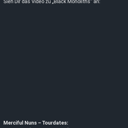
Sieh Dir das Video zu „Black Monoliths“ an:
Merciful Nuns – Tourdates: