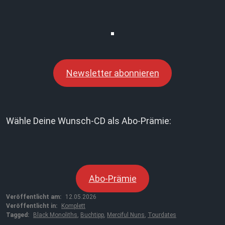
Newsletter abonnieren
Wähle Deine Wunsch-CD als Abo-Prämie:
Abo-Prämie
Veröffentlicht am:
12.05.2026
Veröffentlicht in:
Komplett
Tagged:
Black Monoliths
,
Buchtipp
,
Merciful Nuns
,
Tourdates