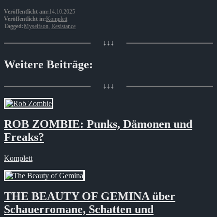
Veröffentlicht am:
14.10.2025
Veröffentlicht in:
Komplett
Tagged:
Myselfson
,
Resistance
↓↓↓
Weitere Beiträge:
↓↓↓
ROB ZOMBIE: Punks, Dämonen und
Freaks?
Komplett
THE BEAUTY OF GEMINA über
Schauerromane, Schatten und