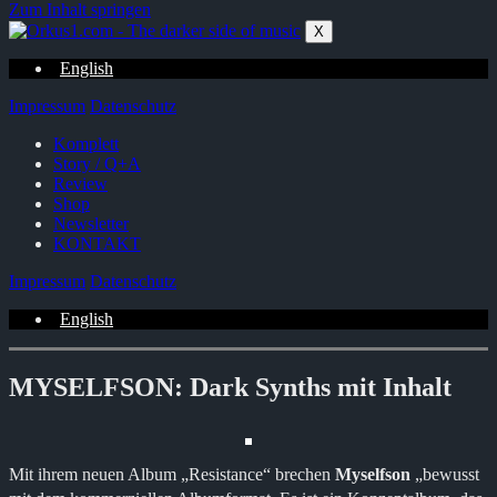
Zum Inhalt springen
X
English
Impressum
Datenschutz
Komplett
Story / Q+A
Review
Shop
Newsletter
KONTAKT
Impressum
Datenschutz
English
MYSELFSON: Dark Synths mit Inhalt
Mit ihrem neuen Album „Resistance“ brechen
Myselfson
„bewusst