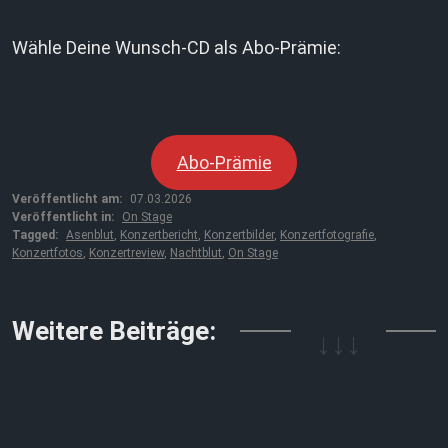
Wähle Deine Wunsch-CD als Abo-Prämie:
Abo-Prämie
Veröffentlicht am:
07.03.2026
Veröffentlicht in:
On Stage
Tagged:
Asenblut
,
Konzertbericht
,
Konzertbilder
,
Konzertfotografie
,
Konzertfotos
,
Konzertreview
,
Nachtblut
,
On Stage
↓↓↓
Weitere Beiträge: