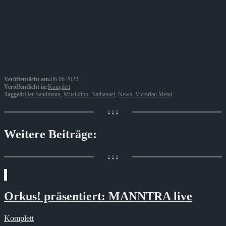
Veröffentlicht am:
06.06.2023
Veröffentlicht in:
Komplett
Tagged:
Der Sandmann
,
Musiktipp
,
Nathanael
,
News
,
Victorian Metal
↓↓↓
Weitere Beiträge:
↓↓↓
Orkus! präsentiert: MANNTRA live
Komplett