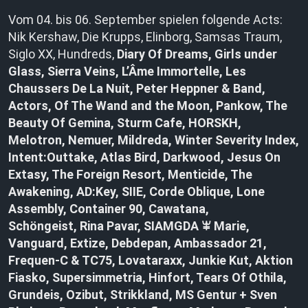
Vom 04. bis 06. September spielen folgende Acts:
Nik Kershaw, Die Krupps, Elinborg, Samsas Traum,
Siglo XX, Hundreds,
Diary Of Dreams, Girls under
Glass, Sierra Veins, L’Âme Immortelle, Les
Chaussers De La Nuit, Peter Heppner & Band,
Actors, Of The Wand and the Moon, Pankow, The
Beauty Of Gemina, Sturm Cafe, HORSKH,
Melotron, Nemuer, Mildreda, Winter Severity Index,
Intent:Outtake, Atlas Bird, Darkwood, Jesus On
Extasy, The Foreign Resort, Menticide, The
Awakening, AD:Key, SIIE, Corde Oblique, Lone
Assembly, Container 90, Cawatana,
Schöngeist, Rina Pavar, SIAMGDA ꕾ Marie,
Vanguard, Extize, Debdepan, Ambassador 21,
Frequen-C & TC75, Lovataraxx, Junkie Kut, Aktion
Fiasko, Supersimmetria, Hinfort, Tears Of Othila,
Grundeis, Ozibut, Strikkland, MS Gentur + Sven