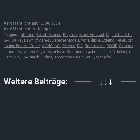
Veröffentlicht am:
27.06.2024
Veröffentlicht in:
Komplett
Tagged:
Attrition
,
Beasto Blanco
,
Billy Idol
,
Black Asteroid
,
Cigarettes After
Sex
,
Darker
,
Dawn of Ashes
,
Depeche Mode
,
Eivør
,
Eklipse
,
Exfeind
,
FeuerDorn
,
Louise Patricia Crane
,
MONO INC.
,
Perchta
,
PIG
,
Rammstein
,
ROME
,
Samsas
Traum
,
Schwarzer Engel
,
Solar Fake
,
Sommerausgabe
,
Tales of Nebelheym
,
Tanzwut
,
The March Violets
,
Tomorrow's Rain
,
WGT
,
Witherfall
Weitere Beiträge:
↓↓↓