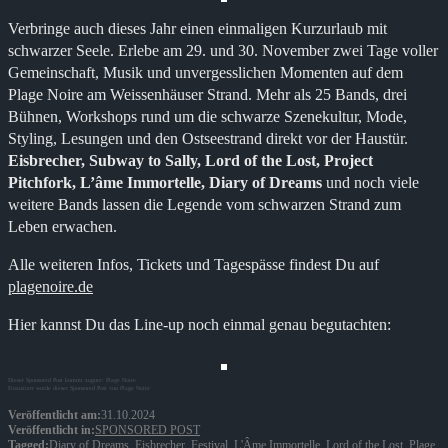
Verbringe auch dieses Jahr einen einmaligen Kurzurlaub mit
schwarzer Seele. Erlebe am 29. und 30. November zwei Tage voller
Gemeinschaft, Musik und unvergesslichen Momenten auf dem
Plage Noire am Weissenhäuser Strand. Mehr als 25 Bands, drei
Bühnen, Workshops rund um die schwarze Szenekultur, Mode,
Styling, Lesungen und den Ostseestrand direkt vor der Haustür.
Eisbrecher, Subway to Sally, Lord of the Lost, Project
Pitchfork, L’âme Immortelle, Diary of Dreams
und noch viele
weitere Bands lassen die Legende vom schwarzen Strand zum
Leben erwachen.
Alle weiteren Infos, Tickets und Tagespässe findest Du auf
plagenoire.de
Hier kannst Du das Line-up noch einmal genau begutachten:
Dieser Sponsored Post kommt zugute: Plage Noire
Finanziert wurde dieser Sponsored Post von Plage Noire
Veröffentlicht am:
31.10.2024
Veröffentlicht in:
SPONSORED POST
Tagged:
Diary of Dreams
,
Eisbrecher
,
Festival
,
L'Âme Immortelle
,
Lord of the Lost
,
Plage