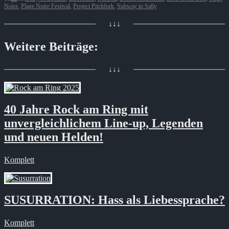
Noire
,
Plage Noire Festival
,
Project Pitchfork
,
Subway to Sally
↓↓↓
Weitere Beiträge:
↓↓↓
40 Jahre Rock am Ring mit
unvergleichlichem Line-up, Legenden
und neuen Helden!
Komplett
SUSURRATION: Hass als Liebessprache?
Komplett