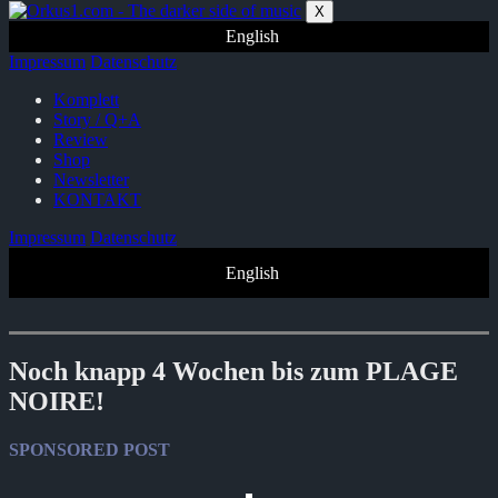
Zum
X
Inhalt
English
springen
Impressum
Datenschutz
Komplett
Story / Q+A
Review
Shop
Newsletter
KONTAKT
Impressum
Datenschutz
English
Noch knapp 4 Wochen bis zum PLAGE
NOIRE!
SPONSORED POST