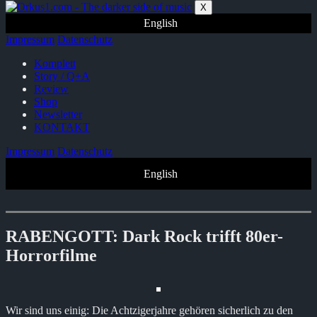
Zum
X
Inhalt
English
springen
Impressum
Datenschutz
Komplett
Story / Q+A
Review
Shop
Newsletter
KONTAKT
Impressum
Datenschutz
English
RABENGOTT: Dark Rock trifft 80er-
Horrorfilme
Wir sind uns einig: Die Achtzigerjahre gehören sicherlich zu den