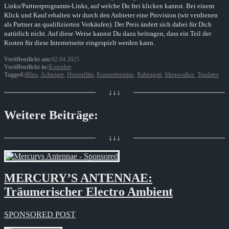
Links/Partnerprogramm-Links, auf welche Du frei klicken kannst. Bei einem
Klick und Kauf erhalten wir durch den Anbieter eine Provision (wir verdienen
als Partner an qualifizierten Verkäufen). Der Preis ändert sich dabei für Dich
natürlich nicht. Auf diese Weise kannst Du dazu beitragen, dass ein Teil der
Kosten für diese Internetseite eingespielt werden kann.
Veröffentlicht am:
02.04.2025
Veröffentlicht in:
Komplett
Tagged:
80ies
,
Achtziger
,
Horrorfilm
,
Konzerttermine
,
Rabengott
,
Sleepwalker
,
Toudates
↓↓↓
Weitere Beiträge:
↓↓↓
MERCURY’S ANTENNAE:
Träumerischer Electro Ambient
SPONSORED POST