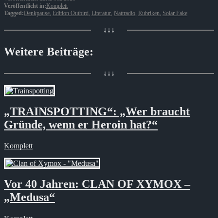
Veröffentlicht in:
Komplett
Tagged:
Denkpause
,
Edition Outbird
,
Literatur
,
Nattradio
,
Rubriken
,
Solar Fake
↓↓↓
Weitere Beiträge:
↓↓↓
„TRAINSPOTTING“: „Wer braucht
Gründe, wenn er Heroin hat?“
Komplett
Vor 40 Jahren: CLAN OF XYMOX –
„Medusa“