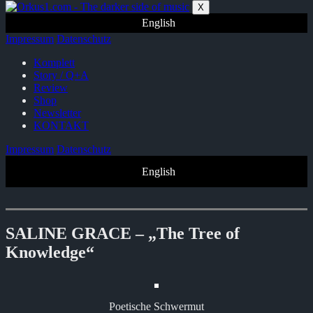
Zum
X
Inhalt
English
springen
Impressum
Datenschutz
Komplett
Story / Q+A
Review
Shop
Newsletter
KONTAKT
Impressum
Datenschutz
English
SALINE GRACE – „The Tree of
Knowledge“
Poetische Schwermut