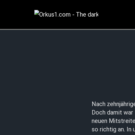
Zum
Inhalt
springen
Nach zehnjährig
Doch damit war d
neuen Mitstreite
so richtig an. I