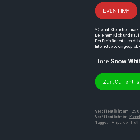
EVENTIM*
*Die mit Sternchen marki
Bei einem Klick und Kauf 
Der Preis ändert sich dab
Internetseite eingespielt
Höre
Snow Whi
Zur „Current Is
Veröffentlicht am:
25.0
Veröffentlicht in:
Kompl
Tagged:
A Spark of Truth