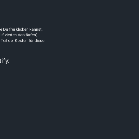
 Du frei klicken kannst.
lifizierten Verkäufen).
 Teil der Kosten für diese
ify: