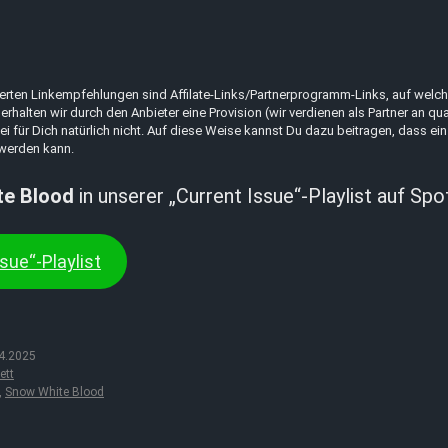
erten Linkempfehlungen sind Affilate-Links/Partnerprogramm-Links, auf welche
erhalten wir durch den Anbieter eine Provision (wir verdienen als Partner an qua
ei für Dich natürlich nicht. Auf diese Weise kannst Du dazu beitragen, dass ein
 werden kann.
te Blood
in unserer „Current Issue“-Playlist auf Spot
sue“-Playlist
4.2025
ett
,
Snow White Blood